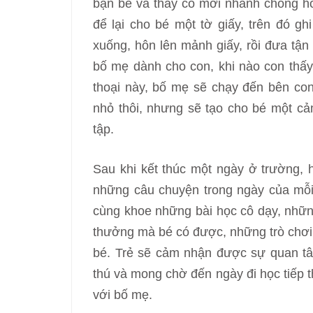
bạn bè và thầy cô mới nhanh chóng h
để lại cho bé một tờ giấy, trên đó ghi
xuống, hôn lên mảnh giấy, rồi đưa tận
bố mẹ dành cho con, khi nào con thấy
thoại này, bố mẹ sẽ chạy đến bên con 
nhỏ thôi, nhưng sẽ tạo cho bé một c
tập.
Sau khi kết thúc một ngày ở trường, 
những câu chuyện trong ngày của mỗi
cùng khoe những bài học cô dạy, nhữn
thưởng mà bé có được, những trò chơi
bé. Trẻ sẽ cảm nhận được sự quan tâm
thú và mong chờ đến ngày đi học tiếp 
với bố mẹ.