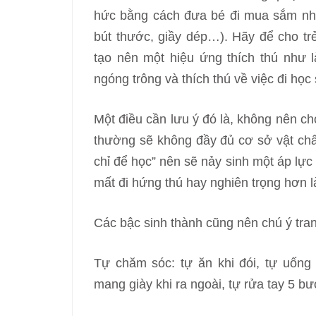
hức bằng cách đưa bé đi mua sắm nhữ
bút thước, giầy dép…). Hãy để cho t
tạo nên một hiệu ứng thích thú như là
ngóng trông và thích thú về việc đi học 
Một điều cần lưu ý đó là, không nên c
thường sẽ không đầy đủ cơ sở vật chất
chỉ để học” nên sẽ nảy sinh một áp lực
mất đi hứng thú hay nghiên trọng hơn l
Các bậc sinh thành cũng nên chú ý tran
Tự chăm sóc: tự ăn khi đói, tự uống 
mang giày khi ra ngoài, tự rửa tay 5 b