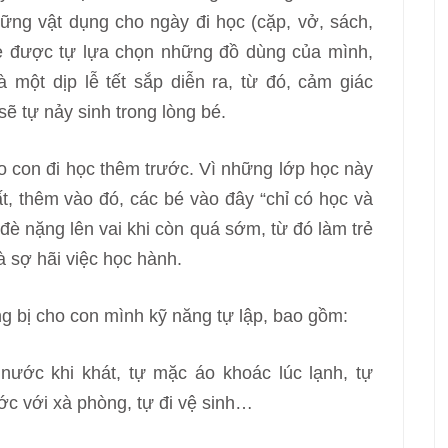
ng vật dụng cho ngày đi học (cặp, vở, sách,
rẻ được tự lựa chọn những đồ dùng của mình,
 một dịp lễ tết sắp diễn ra, từ đó, cảm giác
sẽ tự nảy sinh trong lòng bé.
ho con đi học thêm trước. Vì những lớp học này
, thêm vào đó, các bé vào đây “chỉ có học và
 đè nặng lên vai khi còn quá sớm, từ đó làm trẻ
à sợ hãi việc học hành.
g bị cho con mình kỹ năng tự lập, bao gồm:
nước khi khát, tự mặc áo khoác lúc lạnh, tự
ước với xà phòng, tự đi vệ sinh…