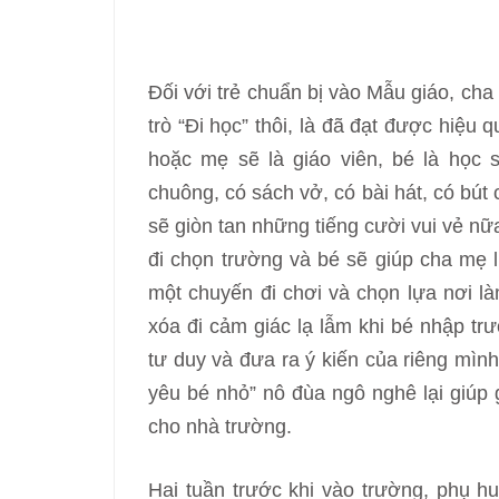
Đối với trẻ chuẩn bị vào Mẫu giáo, cha
trò “Đi học” thôi, là đã đạt được hiệu 
hoặc mẹ sẽ là giáo viên, bé là học s
chuông, có sách vở, có bài hát, có bút 
sẽ giòn tan những tiếng cười vui vẻ nữ
đi chọn trường và bé sẽ giúp cha mẹ l
một chuyến đi chơi và chọn lựa nơi là
xóa đi cảm giác lạ lẫm khi bé nhập tr
tư duy và đưa ra ý kiến của riêng mìn
yêu bé nhỏ” nô đùa ngô nghê lại giúp 
cho nhà trường.
Hai tuần trước khi vào trường, phụ h