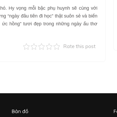
khó. Hy vọng mỗi bậc phụ huynh sẽ cùng với
ững “ngày đâu tiên đi học” thật suôn sẻ và biến
ý ức hồng” tươi đẹp trong những ngày ấu thơ
Rate this post
Bản đồ
F