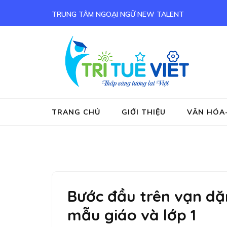
Bỏ
TRUNG TÂM NGOẠI NGỮ NEW TALENT
qua
và
tới
nội
Tru
Tieng
dung
(ấn
Enter)
TRANG CHỦ
GIỚI THIỆU
VĂN HÓA
Bước đầu trên vạn dặ
mẫu giáo và lớp 1