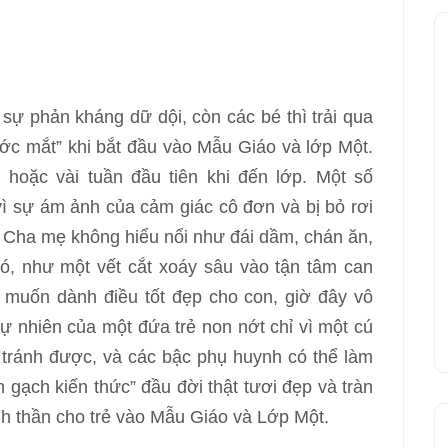
sự phản kháng dữ dội, còn các bé thì trải qua
ớc mắt” khi bắt đầu vào Mẫu Giáo và lớp Một.
hoặc vài tuần đầu tiên khi đến lớp. Một số
ì sự ám ảnh của cảm giác cô đơn và bị bỏ rơi
Cha mẹ không hiểu nổi như đái dầm, chán ăn,
ó, như một vết cắt xoáy sâu vào tận tâm can
 muốn dành điều tốt đẹp cho con, giờ đây vô
n tự nhiên của một đứa trẻ non nớt chỉ vì một cú
 tránh được, và các bậc phụ huynh có thể làm
 gạch kiến thức” đầu đời thật tươi đẹp và tràn
inh thần cho trẻ vào Mẫu Giáo và Lớp Một.