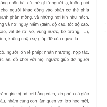
hông nhận bất cứ thứ gì từ người lạ, không nói
g cho người khác động vào phần cơ thể phía
 quanh phần mông, và những nơi kín như nách,
ng và nơi nguy hiểm (điện, độ cao, tốc độ cao,
 cao, vật dễ rơi vỡ, vũng nước, bờ tường, …),
mình, không nhận sự giúp đỡ của người lạ …
 cô, người lớn lễ phép; nhân nhượng, hợp tác,
hức ăn, đồ chơi với mọi người; giúp đỡ người
ảm giác bị bỏ rơi bằng cách, xin phép cô giáo
 đầu, nhằm cùng con làm quen với lớp học mới,