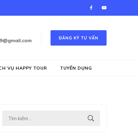
ĐĂNG KÝ TƯ VẤN
89@gmail.com
 luyen chu dep, piano, co vua…
CH VỤ HAPPY TOUR
TUYỂN DỤNG
Tìm
kiếm
cho: