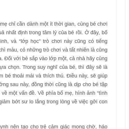
 mẹ chỉ cần dành một ít thời gian, cùng bé chơi
quả nhất định trong tâm lý của bé rồi. Ở đây, bố
inh, và “lớp học” trò chơi này cũng có tiếng
chì màu, có những trò chơi và tất nhiên là cũng
a. Đối với bé sắp vào lớp một, cả nhà hãy cùng
ựa chọn. Trong suy nghĩ của bé, thì đây sẽ là
m bé thoải mái và thích thú. Điều này, sẽ giúp
ường sau này, đồng thời cũng là dịp cho bé tập
h về một vấn đề. Về phía bố mẹ, hình ảnh “tình
giảm bớt sư lo lắng trong lòng về việc gởi con
uynh nên tạo cho trẻ cảm giác mong chờ, háo