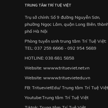
TRUNG TÂM TRÍ TUỆ VIỆT
Trụ sở chính: Số 9 đường Nguyễn Sơn,
phường Ngọc Lâm, quận Long Biên, thàn
phố Hà Nội
Phòng tuyển sinh trung tâm Trí Tuệ Việt:
TEL: 037 259 6666 - 092 954 5689
HOTLINE: 038 681 5858
Website: wwww.tritueviet.net.vn
Website: wwww.trituevietedu.vn
FB: TrituevietEdu/ Trung tâm Trí Tuệ Việ
Youtube:Trung tâm Trí Tuệ Việt
Tiktok: Trung tâm Trí Tuệ Việt