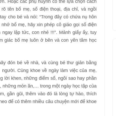
ơn. Hoặc các phụ huynh có thể lựa chọn cách
 rõ tên bố mẹ, số điện thoại, địa chỉ, và ngồi
 tay cho bé và nói: “Trong đây có chứa nụ hôn
 nhớ bố mẹ, hãy xin phép cô giáo gọi số điện
ngay lập tức, con nhé !!!”. Mảnh giấy ấy, tuy
ảm giác bố mẹ luôn ở bên và con yên tâm học
hãy đón bé về nhà, và cùng bé thư giản bằng
 người. Cùng khoe về ngày làm việc của mẹ,
g lời khen, những điểm số, ngôi sao hay phần
, những món ăn,… trong một ngày học tập của
, gần gũi, thêm vào đó là lòng tự hào, thích
theo để có thêm nhiều câu chuyện mới để khoe