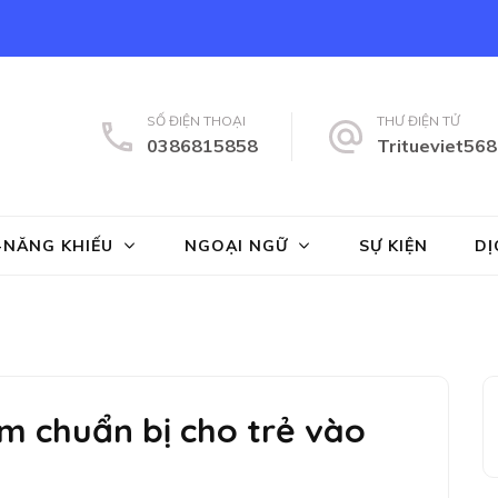
SỐ ĐIỆN THOẠI
THƯ ĐIỆN TỬ
0386815858
Tritueviet56
ng tâm Năng Khiếu Trí Tuệ Việt
 Anh, toan ban tinh, toan vmath, hanh trang vao lop 1, tien tieu học,
-NĂNG KHIẾU
NGOẠI NGỮ
SỰ KIỆN
DỊ
m chuẩn bị cho trẻ vào