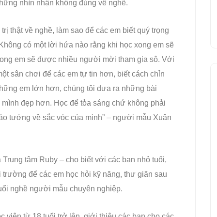
ó những nhìn nhận không đúng về nghề.
trị thật về nghề, làm sao để các em biết quý trọng
 Không có một lời hứa nào rằng khi học xong em sẽ
ong em sẽ được nhiều người mời tham gia sô. Với
ột sân chơi để các em tự tin hơn, biết cách chỉn
hững em lớn hơn, chúng tôi đưa ra những bài
àm mình đẹp hơn. Học để tỏa sáng chứ không phải
 ảo tưởng về sắc vóc của mình” – người mẫu Xuân
Trung tâm Ruby – cho biết với các bạn nhỏ tuổi,
ôi trường để các em học hỏi kỹ năng, thư giãn sau
đuổi nghề người mẫu chuyên nghiệp.
viên từ 18 tuổi trở lên, giới thiệu các bạn cho các