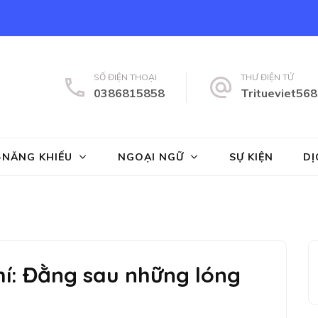
SỐ ĐIỆN THOẠI
THƯ ĐIỆN TỬ
0386815858
Tritueviet56
ng tâm Năng Khiếu Trí Tuệ Việt
 Anh, toan ban tinh, toan vmath, hanh trang vao lop 1, tien tieu học,
-NĂNG KHIẾU
NGOẠI NGỮ
SỰ KIỆN
DỊ
hí: Đằng sau những lóng