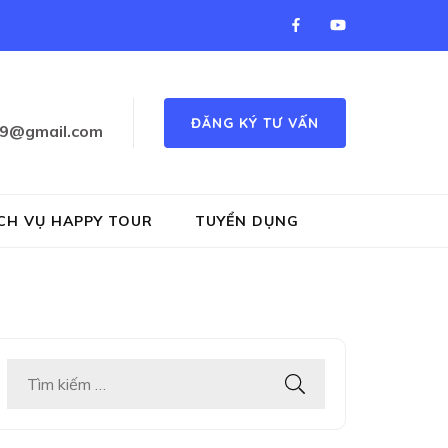
ĐĂNG KÝ TƯ VẤN
89@gmail.com
 luyen chu dep, piano, co vua…
CH VỤ HAPPY TOUR
TUYỂN DỤNG