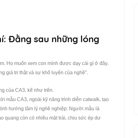
hí: Đằng sau những lóng
ắm. Họ muốn xem con mình được dạy cái gì ở đây.
 giá trị thật và sự khổ luyện của nghề”.
g của CA3, kể như trên.
ời mẫu CA3, ngoài kỹ năng trình diễn catwalk, tạo
định hướng tâm lý nghề nghiệp: Người mẫu là
 quang còn có nhiều mặt trái, chịu sức ép dư