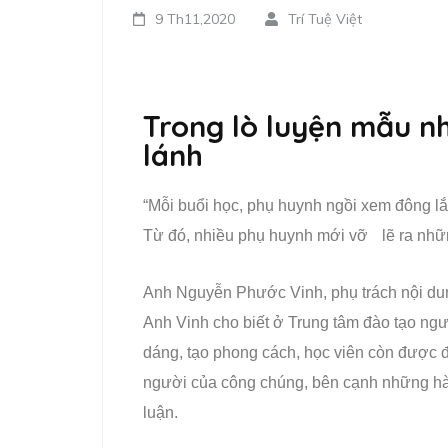
9 Th11,2020
Trí Tuệ Việt
Trong lò luyện mẫu n
lánh
“Mỗi buổi học, phụ huynh ngồi xem đông l
Từ đó, nhiều phụ huynh mới vỡ lẽ ra những
Anh Nguyễn Phước Vinh, phụ trách nội dun
Anh Vinh cho biết ở Trung tâm đào tạo ngư
dáng, tạo phong cách, học viên còn được 
người của công chúng, bên cạnh những hào
luận.