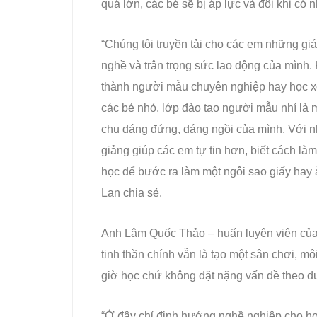
quá lớn, các bé sẽ bị áp lực và đôi khi c
“Chúng tôi truyền tải cho các em những giá 
nghề và trân trọng sức lao động của mình.
thành người mẫu chuyên nghiệp hay học x
các bé nhỏ, lớp đào tạo người mẫu nhí là m
chu dáng đứng, dáng ngồi của mình. Với n
giảng giúp các em tự tin hơn, biết cách l
học để bước ra làm một ngôi sao giấy hay
Lan chia sẻ.
Anh Lâm Quốc Thảo – huấn luyện viên của 
tinh thần chính vẫn là tạo một sân chơi, m
giờ học chứ không đặt nặng vấn đề theo 
“Ở đây chỉ định hướng nghề nghiệp cho học 