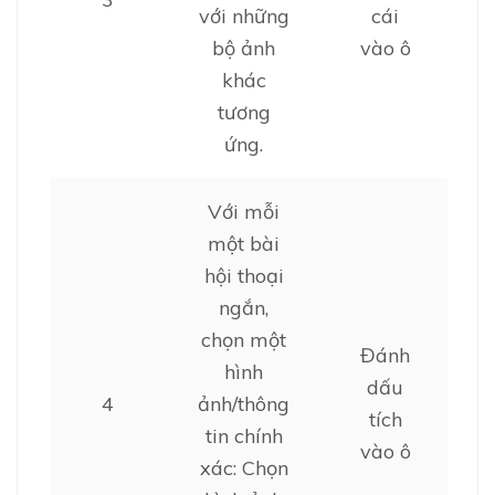
với những
cái
bộ ảnh
vào ô
khác
tương
ứng.
Với mỗi
một bài
hội thoại
ngắn,
chọn một
Đánh
hình
dấu
4
ảnh/thông
tích
tin chính
vào ô
xác: Chọn