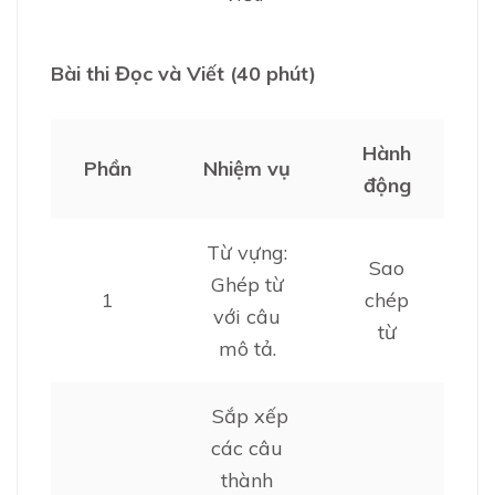
Bài thi Đọc và Viết (40 phút)
Hành
Phần
Nhiệm vụ
động
Từ vựng:
Sao
Ghép từ
1
chép
với câu
từ
mô tả.
Sắp xếp
các câu
thành