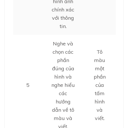
hình ảnh
chính xác
với thông
tin.
Nghe và
chọn các
Tô
phần
màu
đúng của
một
hình và
phần
5
nghe hiểu
của
các
tấm
hướng
hình
dẫn về tô
và
màu và
viết.
viết.