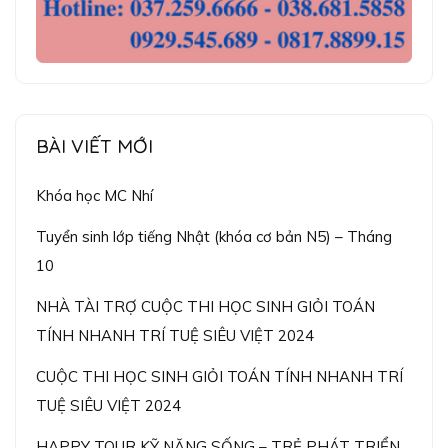
BÀI VIẾT MỚI
Khóa học MC Nhí
Tuyển sinh lớp tiếng Nhật (khóa cơ bản N5) – Tháng
10
NHÀ TÀI TRỢ CUỘC THI HỌC SINH GIỎI TOÁN
TÍNH NHANH TRÍ TUỆ SIÊU VIỆT 2024
CUỘC THI HỌC SINH GIỎI TOÁN TÍNH NHANH TRÍ
TUỆ SIÊU VIỆT 2024
HAPPY TOUR KỸ NĂNG SỐNG – TRẺ PHÁT TRIỂN