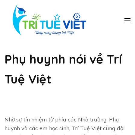
Bỏ
qua
và
Trung
Tieng Anh, toan
ban tinh, toan
tới
tâm Năng
vmath, hanh trang
nội
Khiếu Trí
vao lop 1, tien tieu
dung
học, luyen chu dep,
Tuệ Việt
piano, co vua…
Phụ huynh nói về Trí
(ấn
Enter)
Tuệ Việt
Nhờ sự tín nhiệm từ phía các Nhà trường, Phụ
huynh và các em học sinh, Trí Tuệ Việt cùng đội