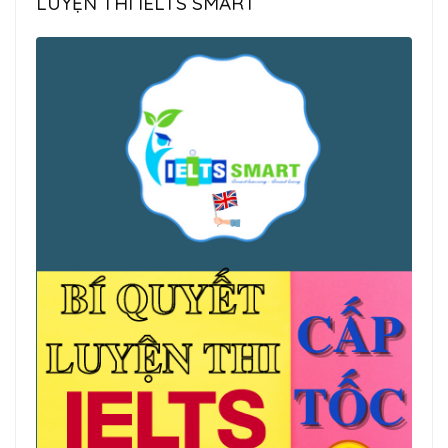
LUYỆN THI IELTS SMART