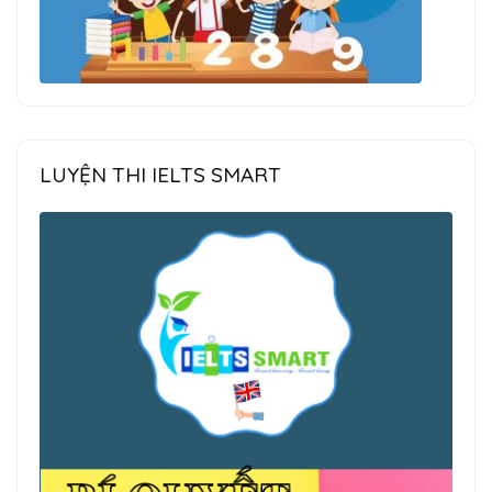
LUYỆN THI IELTS SMART