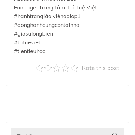
Fanpage: Trung tâm Trí Tuệ Việt
#hanhtrangiáo viênaolop1
#donghanhcungcontainha
#giasulongbien
#tritueviet
#tientieuhoc
Rate this post