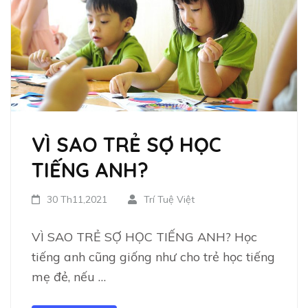
VÌ SAO TRẺ SỢ HỌC
TIẾNG ANH?
30 Th11,2021
Trí Tuệ Việt
VÌ SAO TRẺ SỢ HỌC TIẾNG ANH? Học
tiếng anh cũng giống như cho trẻ học tiếng
mẹ đẻ, nếu …