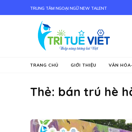
Bỏ
TRUNG TÂM NGOẠI NGỮ NEW TALENT
qua
và
tới
nội
Tru
Tieng
dung
(ấn
Enter)
TRANG CHỦ
GIỚI THIỆU
VĂN HÓA
Thẻ:
bán trú hè h