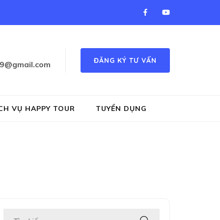
ĐĂNG KÝ TƯ VẤN
89@gmail.com
 luyen chu dep, piano, co vua…
CH VỤ HAPPY TOUR
TUYỂN DỤNG