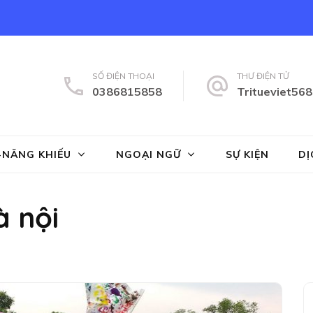
SỐ ĐIỆN THOẠI
THƯ ĐIỆN TỬ
0386815858
Tritueviet56
ng tâm Năng Khiếu Trí Tuệ Việt
 Anh, toan ban tinh, toan vmath, hanh trang vao lop 1, tien tieu học,
-NĂNG KHIẾU
NGOẠI NGỮ
SỰ KIỆN
DỊ
à nội