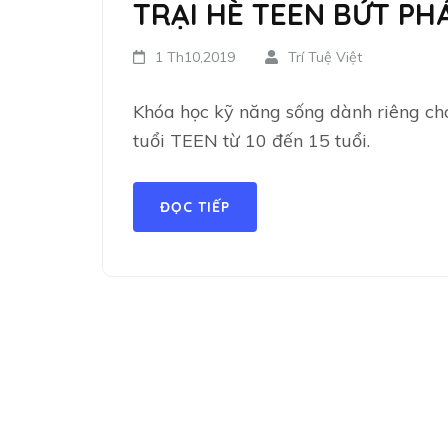
TRẠI HÈ TEEN BỨT PH
1 Th10,2019
Trí Tuệ Việt
Khóa học kỹ năng sống dành riêng cho
tuổi TEEN từ 10 đến 15 tuổi.
ĐỌC TIẾP