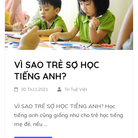
VÌ SAO TRẺ SỢ HỌC
TIẾNG ANH?
30 Th11,2021
Trí Tuệ Việt
VÌ SAO TRẺ SỢ HỌC TIẾNG ANH? Học
tiếng anh cũng giống như cho trẻ học tiếng
mẹ đẻ, nếu …