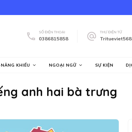
SỐ ĐIỆN THOẠI
THƯ ĐIỆN TỬ
0386815858
Tritueviet56
ng tâm Năng Khiếu Trí Tuệ Việt
 Anh, toan ban tinh, toan vmath, hanh trang vao lop 1, tien tieu học,
-NĂNG KHIẾU
NGOẠI NGỮ
SỰ KIỆN
DỊ
iếng anh hai bà trưng