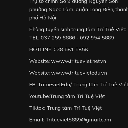
Trụ sở chính: Số 9 đường Nguyễn Sơn,
phường Ngọc Lâm, quận Long Biên, thàn
phố Hà Nội
Phòng tuyển sinh trung tâm Trí Tuệ Việt:
TEL: 037 259 6666 - 092 954 5689
HOTLINE: 038 681 5858
Website: wwww.tritueviet.net.vn
Website: wwww.trituevietedu.vn
FB: TrituevietEdu/ Trung tâm Trí Tuệ Việ
Youtube:Trung tâm Trí Tuệ Việt
Tiktok: Trung tâm Trí Tuệ Việt
Email: Tritueviet5689@gmail.com