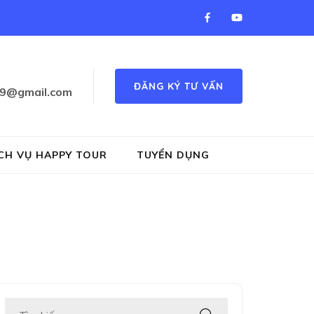
ĐĂNG KÝ TƯ VẤN
89@gmail.com
 luyen chu dep, piano, co vua…
CH VỤ HAPPY TOUR
TUYỂN DỤNG