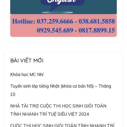
BÀI VIẾT MỚI
Khóa học MC Nhí
Tuyển sinh lớp tiếng Nhật (khóa cơ bản N5) – Tháng
10
NHÀ TÀI TRỢ CUỘC THI HỌC SINH GIỎI TOÁN
TÍNH NHANH TRÍ TUỆ SIÊU VIỆT 2024
CUỘC THI HỌC SINH GIỎI TOÁN TÍNH NHANH TRÍ