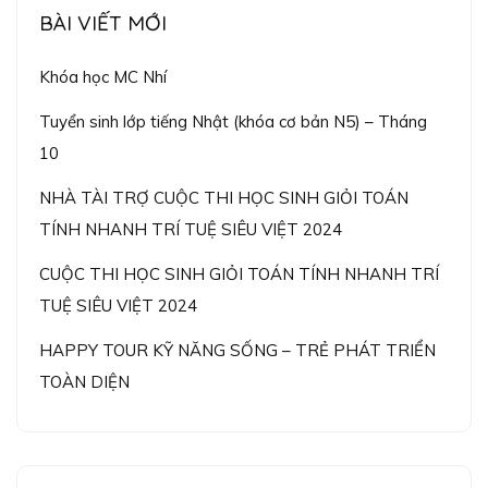
BÀI VIẾT MỚI
Khóa học MC Nhí
Tuyển sinh lớp tiếng Nhật (khóa cơ bản N5) – Tháng
10
NHÀ TÀI TRỢ CUỘC THI HỌC SINH GIỎI TOÁN
TÍNH NHANH TRÍ TUỆ SIÊU VIỆT 2024
CUỘC THI HỌC SINH GIỎI TOÁN TÍNH NHANH TRÍ
TUỆ SIÊU VIỆT 2024
HAPPY TOUR KỸ NĂNG SỐNG – TRẺ PHÁT TRIỂN
TOÀN DIỆN