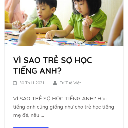
VÌ SAO TRẺ SỢ HỌC
TIẾNG ANH?
30 Th11,2021
Trí Tuệ Việt
VÌ SAO TRẺ SỢ HỌC TIẾNG ANH? Học
tiếng anh cũng giống như cho trẻ học tiếng
mẹ đẻ, nếu …