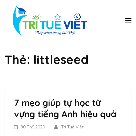
Bỏ
qua
và
Trung
Tieng Anh, toan
ban tinh, toan
tới
tâm Năng
vmath, hanh trang
nội
Khiếu Trí
vao lop 1, tien tieu
dung
học, luyen chu dep,
Tuệ Việt
piano, co vua…
Thẻ:
littleseed
(ấn
Enter)
7 mẹo giúp tự học từ
vựng tiếng Anh hiệu quả
30 Th9,2020
Trí Tuệ Việt