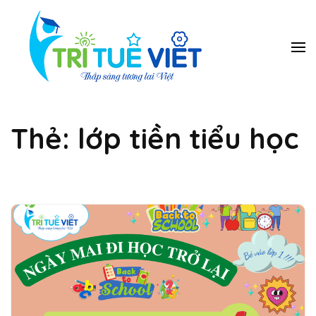
Bỏ
qua
và
Trung
Tieng Anh, toan
ban tinh, toan
tới
tâm Năng
vmath, hanh trang
nội
Khiếu Trí
vao lop 1, tien tieu
dung
học, luyen chu dep,
Tuệ Việt
piano, co vua…
Thẻ:
lớp tiền tiểu học
(ấn
Enter)