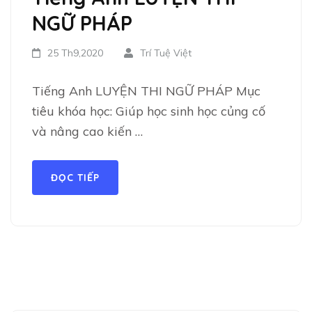
NGỮ PHÁP
25 Th9,2020
Trí Tuệ Việt
Tiếng Anh LUYỆN THI NGỮ PHÁP Mục
tiêu khóa học: Giúp học sinh học củng cố
và nâng cao kiến …
ĐỌC TIẾP