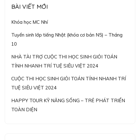
BÀI VIẾT MỚI
Khóa học MC Nhí
Tuyển sinh lớp tiếng Nhật (khóa cơ bản N5) – Tháng
10
NHÀ TÀI TRỢ CUỘC THI HỌC SINH GIỎI TOÁN
TÍNH NHANH TRÍ TUỆ SIÊU VIỆT 2024
CUỘC THI HỌC SINH GIỎI TOÁN TÍNH NHANH TRÍ
TUỆ SIÊU VIỆT 2024
HAPPY TOUR KỸ NĂNG SỐNG – TRẺ PHÁT TRIỂN
TOÀN DIỆN