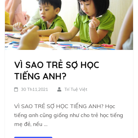
VÌ SAO TRẺ SỢ HỌC
TIẾNG ANH?
30 Th11,2021
Trí Tuệ Việt
VÌ SAO TRẺ SỢ HỌC TIẾNG ANH? Học
tiếng anh cũng giống như cho trẻ học tiếng
mẹ đẻ, nếu …