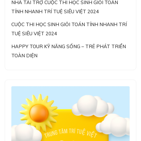
NHÀ TÀI TRỢ CUỘC THI HỌC SINH GIỎI TOÁN
TÍNH NHANH TRÍ TUỆ SIÊU VIỆT 2024
CUỘC THI HỌC SINH GIỎI TOÁN TÍNH NHANH TRÍ
TUỆ SIÊU VIỆT 2024
HAPPY TOUR KỸ NĂNG SỐNG – TRẺ PHÁT TRIỂN
TOÀN DIỆN