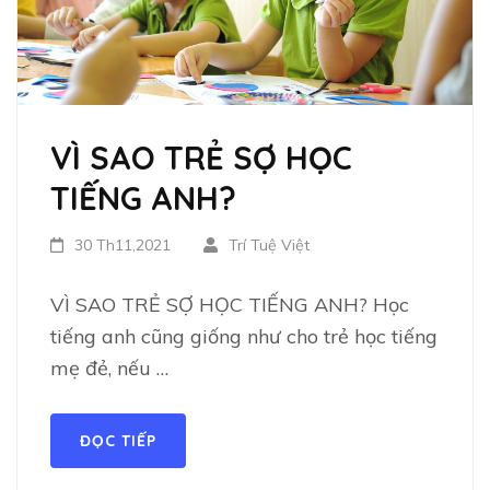
VÌ SAO TRẺ SỢ HỌC
TIẾNG ANH?
30 Th11,2021
Trí Tuệ Việt
VÌ SAO TRẺ SỢ HỌC TIẾNG ANH? Học
tiếng anh cũng giống như cho trẻ học tiếng
mẹ đẻ, nếu …
ĐỌC TIẾP