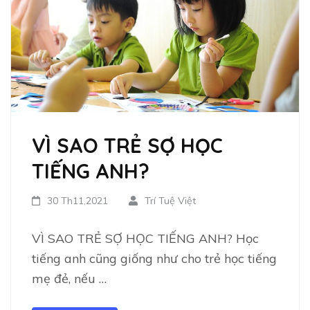
VÌ SAO TRẺ SỢ HỌC
TIẾNG ANH?
30 Th11,2021
Trí Tuệ Việt
VÌ SAO TRẺ SỢ HỌC TIẾNG ANH? Học
tiếng anh cũng giống như cho trẻ học tiếng
mẹ đẻ, nếu …