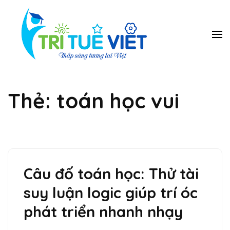
Bỏ
qua
và
Trung
Tieng Anh, toan
ban tinh, toan
tới
tâm Năng
vmath, hanh trang
nội
Khiếu Trí
vao lop 1, tien tieu
học, luyen chu dep,
dung
Tuệ Việt
piano, co vua…
Thẻ:
toán học vui
(ấn
Enter)
Câu đố toán học: Thử tài
suy luận logic giúp trí óc
phát triển nhanh nhạy