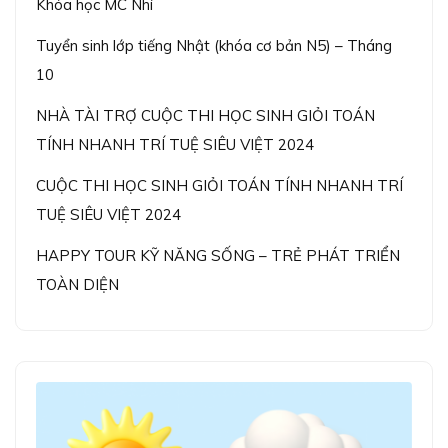
Khóa học MC Nhí
Tuyển sinh lớp tiếng Nhật (khóa cơ bản N5) – Tháng
10
NHÀ TÀI TRỢ CUỘC THI HỌC SINH GIỎI TOÁN
TÍNH NHANH TRÍ TUỆ SIÊU VIỆT 2024
CUỘC THI HỌC SINH GIỎI TOÁN TÍNH NHANH TRÍ
TUỆ SIÊU VIỆT 2024
HAPPY TOUR KỸ NĂNG SỐNG – TRẺ PHÁT TRIỂN
TOÀN DIỆN