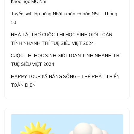
Khóa học MC Nhí
Tuyển sinh lớp tiếng Nhật (khóa cơ bản N5) – Tháng
10
NHÀ TÀI TRỢ CUỘC THI HỌC SINH GIỎI TOÁN
TÍNH NHANH TRÍ TUỆ SIÊU VIỆT 2024
CUỘC THI HỌC SINH GIỎI TOÁN TÍNH NHANH TRÍ
TUỆ SIÊU VIỆT 2024
HAPPY TOUR KỸ NĂNG SỐNG – TRẺ PHÁT TRIỂN
TOÀN DIỆN