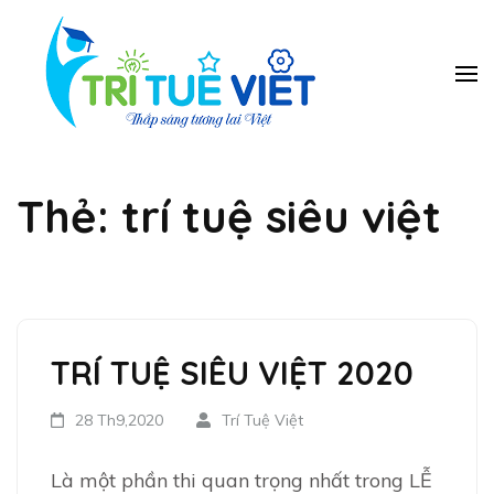
Bỏ
qua
và
Trung
Tieng Anh, toan
ban tinh, toan
tới
tâm Năng
vmath, hanh trang
nội
Khiếu Trí
vao lop 1, tien tieu
dung
học, luyen chu dep,
Tuệ Việt
piano, co vua…
Thẻ:
trí tuệ siêu việt
(ấn
Enter)
TRÍ TUỆ SIÊU VIỆT 2020
28 Th9,2020
Trí Tuệ Việt
Là một phần thi quan trọng nhất trong LỄ