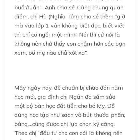
buổi/tuần”- Anh chia sẻ. Cùng chung quan
điểm, chị Hà (Nghĩa Tân) chia sẻ thêm “giờ
mà vào lớp 1 vẫn không biết đọc, biết viết
thì chỉ có ngồi một mình. Nói thì cứ nói là
không nên chứ thấy con chậm hơn các bạn
xem, bố mẹ nào chả xót xa”.
Mấy ngày nay, để chuẩn bị chào đón năm
học mới, gia đình chị Ngân đã sắm sửa
một bộ bàn học đắt tiền cho bé My. Đồ
dùng học tập như sách vở bút, thước, phấn,
bảng,…cũng được chị lựa chọn kỹ càng.
Theo chị “đầu tư cho con cái là không nên