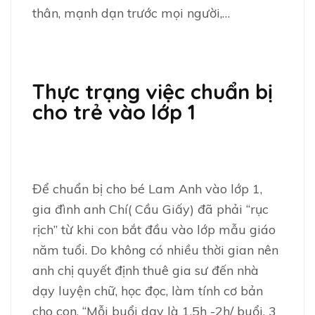
thân, mạnh dạn trước mọi người,…
Thực trạng việc chuẩn bị
cho trẻ vào lớp 1
Để chuẩn bị cho bé Lam Anh vào lớp 1,
gia đình anh Chí( Cầu Giấy) đã phải “rục
rịch” từ khi con bắt đầu vào lớp mẫu giáo
năm tuổi. Do không có nhiều thời gian nên
anh chị quyết định thuê gia sư đến nhà
dạy luyện chữ, học đọc, làm tính cơ bản
cho con. “Mỗi buổi dạy là 1.5h -2h/ buổi, 3